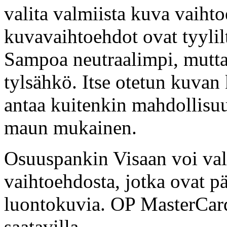
valita valmiista kuva vaiht
kuvavaihtoehdot ovat tyylilt
Sampoa neutraalimpi, mutta
tylsähkö. Itse otetun kuvan
antaa kuitenkin mahdollisuu
maun mukainen.
Osuuspankin Visaan voi va
vaihtoehdosta, jotka ovat pä
luontokuvia. OP MasterCard
saatavilla.