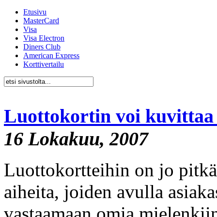
Etusivu
MasterCard
Visa
Visa Electron
Diners Club
American Express
Korttivertailu
Luottokortin voi kuvitta
16 Lokakuu, 2007
Luottokortteihin on jo pitkää
aiheita, joiden avulla asiak
vastaamaan omia mielenkii