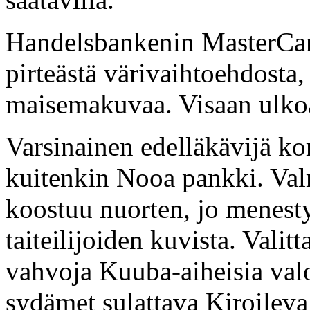
Handelsbankenin MasterCard
pirteästä värivaihtoehdosta
maisemakuvaa. Visaan ulkoas
Varsinainen edelläkävijä kor
kuitenkin Nooa pankki. Val
koostuu nuorten, jo menest
taiteilijoiden kuvista. Vali
vahvoja Kuuba-aiheisia val
sydämet sulattava Kiroileva 