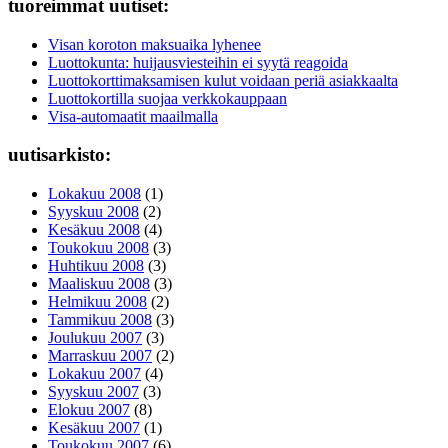
tuoreimmat uutiset:
Visan koroton maksuaika lyhenee
Luottokunta: huijausviesteihin ei syytä reagoida
Luottokorttimaksamisen kulut voidaan periä asiakkaalta
Luottokortilla suojaa verkkokauppaan
Visa-automaatit maailmalla
uutisarkisto:
Lokakuu 2008
(1)
Syyskuu 2008
(2)
Kesäkuu 2008
(4)
Toukokuu 2008
(3)
Huhtikuu 2008
(3)
Maaliskuu 2008
(3)
Helmikuu 2008
(2)
Tammikuu 2008
(3)
Joulukuu 2007
(3)
Marraskuu 2007
(2)
Lokakuu 2007
(4)
Syyskuu 2007
(3)
Elokuu 2007
(8)
Kesäkuu 2007
(1)
Toukokuu 2007
(6)