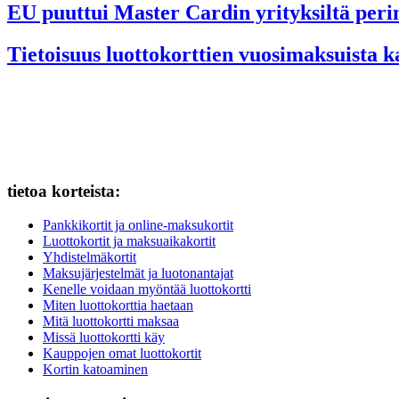
EU puuttui Master Cardin yrityksiltä per
Tietoisuus luottokorttien vuosimaksuista 
tietoa korteista:
Pankkikortit ja online-maksukortit
Luottokortit ja maksuaikakortit
Yhdistelmäkortit
Maksujärjestelmät ja luotonantajat
Kenelle voidaan myöntää luottokortti
Miten luottokorttia haetaan
Mitä luottokortti maksaa
Missä luottokortti käy
Kauppojen omat luottokortit
Kortin katoaminen