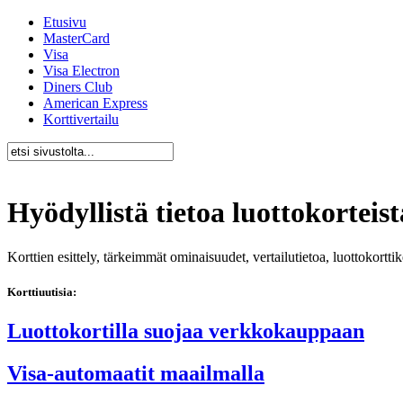
Etusivu
MasterCard
Visa
Visa Electron
Diners Club
American Express
Korttivertailu
Hyödyllistä tietoa luottokorteist
Korttien esittely, tärkeimmät ominaisuudet, vertailutietoa, luottokortt
Korttiuutisia:
Luottokortilla suojaa verkkokauppaan
Visa-automaatit maailmalla