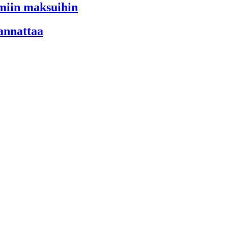
imiin maksuihin
kannattaa