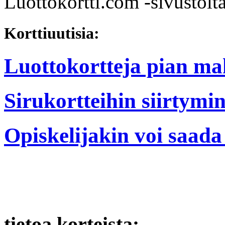
Luottokortti.com -sivustolta
Korttiuutisia:
Luottokortteja pian mak
Sirukortteihin siirtymi
Opiskelijakin voi saada
tietoa korteista: