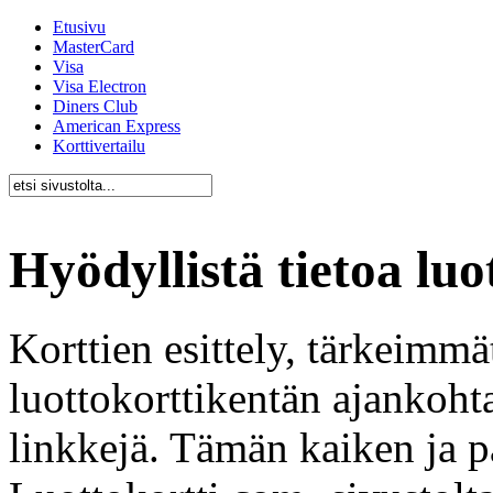
Etusivu
MasterCard
Visa
Visa Electron
Diners Club
American Express
Korttivertailu
Hyödyllistä tietoa luo
Korttien esittely, tärkeimmä
luottokorttikentän ajankohta
linkkejä. Tämän kaiken ja p