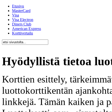
Etusivu
MasterCard
Visa
Visa Electron
Diners Club
American Express
Korttivertailu
Hyödyllistä tietoa luo
Korttien esittely, tärkeimmä
luottokorttikentän ajankohta
linkkejä. Tämän kaiken ja p