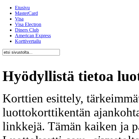
Etusivu
MasterCard
Visa
Visa Electron
Diners Club
American Express
Korttivertailu
Hyödyllistä tietoa luo
Korttien esittely, tärkeimmä
luottokorttikentän ajankohta
linkkejä. Tämän kaiken ja p