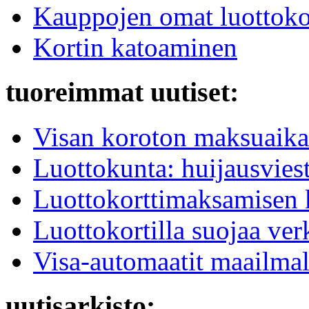
Kauppojen omat luottokor
Kortin katoaminen
tuoreimmat uutiset:
Visan koroton maksuaika
Luottokunta: huijausviest
Luottokorttimaksamisen k
Luottokortilla suojaa v
Visa-automaatit maailmal
uutisarkisto: