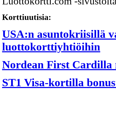
Luottokortti.com -sivustolta
Korttiuutisia:
USA:n asuntokriisillä 
luottokorttiyhtiöihin
Nordean First Cardilla
ST1 Visa-kortilla bonust