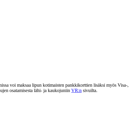
issa voi maksaa lipun kotimaisten pankkikorttien lisäksi myös Visa-,
pujen osatamisesta lähi- ja kaukojuniin
VR:n
sivuilta.