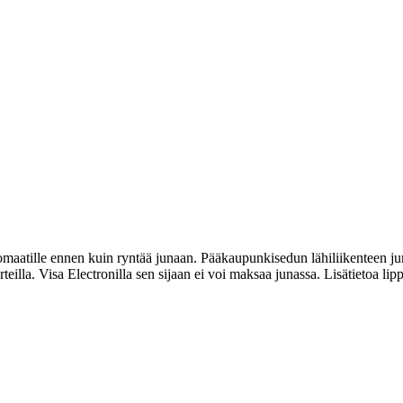
aatille ennen kuin ryntää junaan. Pääkaupunkisedun lähiliikenteen jun
illa. Visa Electronilla sen sijaan ei voi maksaa junassa. Lisätietoa lip