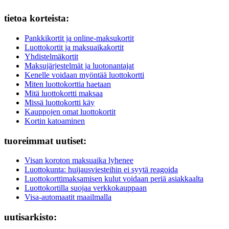
tietoa korteista:
Pankkikortit ja online-maksukortit
Luottokortit ja maksuaikakortit
Yhdistelmäkortit
Maksujärjestelmät ja luotonantajat
Kenelle voidaan myöntää luottokortti
Miten luottokorttia haetaan
Mitä luottokortti maksaa
Missä luottokortti käy
Kauppojen omat luottokortit
Kortin katoaminen
tuoreimmat uutiset:
Visan koroton maksuaika lyhenee
Luottokunta: huijausviesteihin ei syytä reagoida
Luottokorttimaksamisen kulut voidaan periä asiakkaalta
Luottokortilla suojaa verkkokauppaan
Visa-automaatit maailmalla
uutisarkisto: