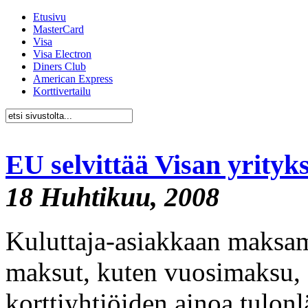
Etusivu
MasterCard
Visa
Visa Electron
Diners Club
American Express
Korttivertailu
EU selvittää Visan yrityk
18 Huhtikuu, 2008
Kuluttaja-asiakkaan maksamat
maksut, kuten vuosimaksu, 
korttiyhtiöiden ainoa tulonl