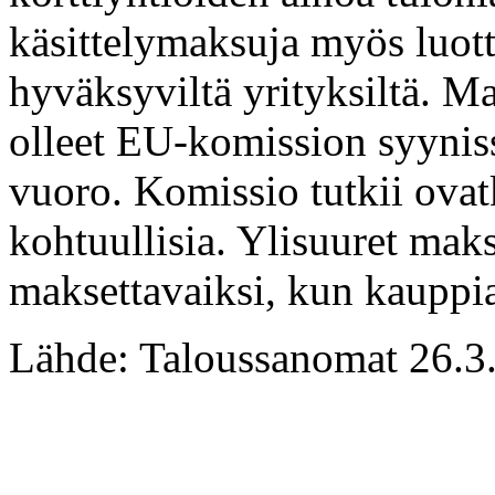
käsittelymaksuja myös luot
hyväksyviltä yrityksiltä. M
olleet EU-komission syynis
vuoro. Komissio tutkii ovatk
kohtuullisia. Ylisuuret maks
maksettavaiksi, kun kauppiaa
Lähde: Taloussanomat 26.3