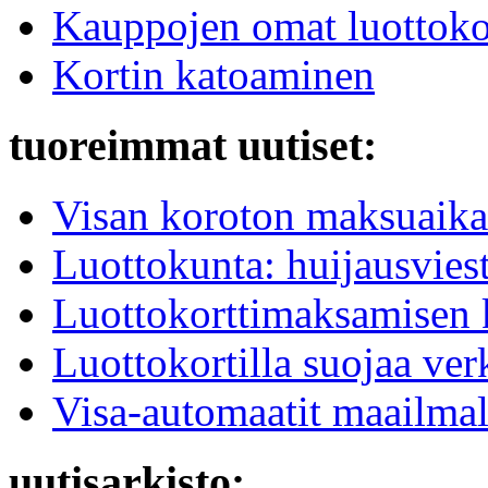
Kauppojen omat luottokor
Kortin katoaminen
tuoreimmat uutiset:
Visan koroton maksuaika
Luottokunta: huijausviest
Luottokorttimaksamisen k
Luottokortilla suojaa v
Visa-automaatit maailmal
uutisarkisto: