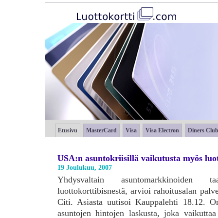
Etusivu
MasterCard
Visa
Visa Electron
Diners Clu
USA:n asuntokriisillä vaikutusta myös luot
19 Joulukuu, 2007
Yhdysvaltain asuntomarkkinoiden
luottokorttibisnestä, arvioi rahoitusalan pal
Citi. Asiasta uutisoi Kauppalehti 18.12. O
asuntojen hintojen laskusta, joka vaikutt