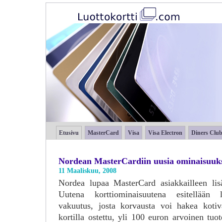
Etusivu
MasterCard
Visa
Visa Electron
Diners Clu
Nordean MasterCardiin uusia ominaisuuk
11 Maaliskuu, 2008
Nordea lupaa MasterCard asiakkailleen lis
Uutena korttiominaisuutena esitellään 
vakuutus, josta korvausta voi hakea kotiv
kortilla ostettu, yli 100 euron arvoinen tuo