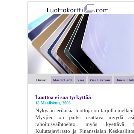
Etusivu
MasterCard
Visa
Visa Electron
Diners Clu
Luottoa ei saa tyrkyttää
18 Maaliskuu, 2008
Nykyään erilaisia luottoja on tarjolla melkein
Myyjien on paitsi osattava myydä asi
rahoitusvaihtoehto, myös kyettävä to
Kuluttajavirasto ja Finanssialan Keskusliito