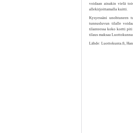
voidaan ainakin vielä toi
allekirjoittamalla kuitti.
Kysyessäni unohtuneen tu
tunnusluvun tilalle voida
tilanteessa koko kortti piti
tilaus maksaa Luottokunna
Lähde: Luottokunta.fi, Ha