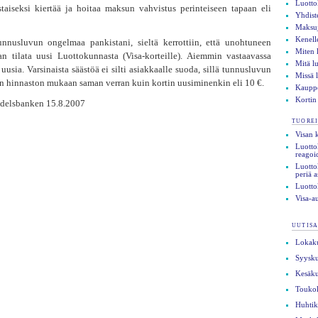
Luotto
staiseksi kiertää ja hoitaa maksun vahvistus perinteiseen tapaan eli
Yhdist
Maksuj
Kenell
nnusluvun ongelmaa pankistani, sieltä kerrottiin, että unohtuneen
Miten 
an tilata uusi Luottokunnasta (Visa-korteille). Aiemmin vastaavassa
Mitä l
 uusia. Varsinaista säästöä ei silti asiakkaalle suoda, sillä tunnusluvun
Missä 
n hinnaston mukaan saman verran kuin kortin uusiminenkin eli 10 €.
Kauppo
Kortin
ndelsbanken 15.8.2007
tuorei
Visan 
Luottok
reagoi
Luotto
periä a
Luotto
Visa-a
uutisa
Lokak
Syysk
Kesäk
Touko
Huhti