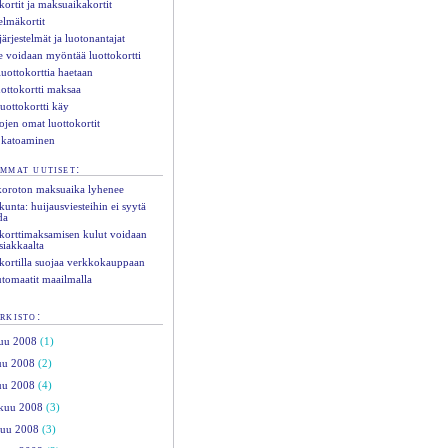
kortit ja maksuaikakortit
elmäkortit
ärjestelmät ja luotonantajat
e voidaan myöntää luottokortti
luottokorttia haetaan
uottokortti maksaa
luottokortti käy
jen omat luottokortit
 katoaminen
mmat uutiset:
koroton maksuaika lyhenee
unta: huijausviesteihin ei syytä
da
korttimaksamisen kulut voidaan
siakkaalta
kortilla suojaa verkkokauppaan
utomaatit maailmalla
rkisto:
uu 2008
(1)
uu 2008
(2)
uu 2008
(4)
kuu 2008
(3)
kuu 2008
(3)