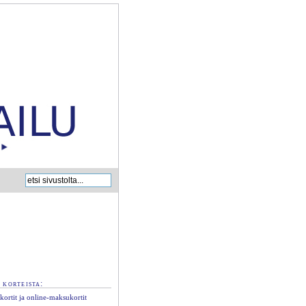
 korteista:
kortit ja online-maksukortit