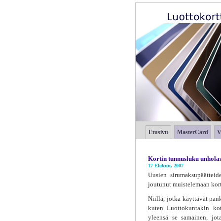
Etusivu
MasterCard
V
Kortin tunnusluku unhola
17 Elokuu, 2007
Uusien sirumaksupäätteid
joutunut muistelemaan kort
Niillä, jotka käyttävät pan
kuten Luottokuntakin koti
yleensä se samainen, jot