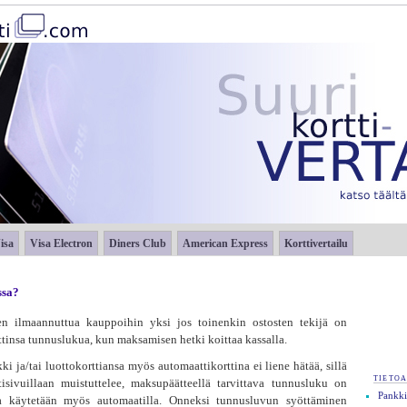
isa
Visa Electron
Diners Club
American Express
Korttivertailu
ssa?
en ilmaannuttua kauppoihin yksi jos toinenkin ostosten tekijä on
tinsa tunnuslukua, kun maksamisen hetki koittaa kassalla.
kki ja/tai luottokorttiansa myös automaattikorttina ei liene hätää, sillä
tietoa
sivuillaan muistuttelee, maksupäätteellä tarvittava tunnusluku on
Pankki
a käytetään myös automaatilla. Onneksi tunnusluvun syöttäminen