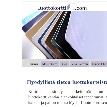
Etusivu
MasterCard
Visa
Visa Electron
Diners Clu
Hyödyllistä tietoa luottokorteist
Korttien esittely, tärkeimmät ominai
luottokorttikentän ajankohtaiset tapahtumat,
kaiken ja paljon muuta löydät Luottokortti.co