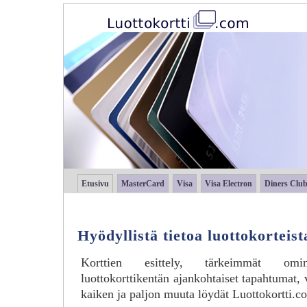
Etusivu
MasterCard
Visa
Visa Electron
Diners Clu
Hyödyllistä tietoa luottokorteist
Korttien esittely, tärkeimmät ominai
luottokorttikentän ajankohtaiset tapahtumat,
kaiken ja paljon muuta löydät Luottokortti.co