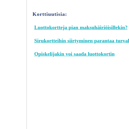
Korttiuutisia:
Luottokortteja pian maksuhäiriöisillekin?
Sirukortteihin siirtyminen parantaa turval
Opiskelijakin voi saada luottokortin